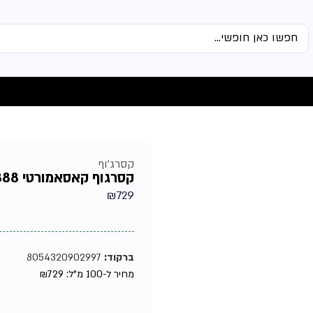
קסרג'וף
קסרגוף קאסאמורטי 1888פיצי יוניסקס אדפ 100מל
₪
729
ברקוד:
8054320902997
מחיר ל-100 מ"ל:
729
₪