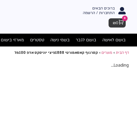
ברוכים הבאים
התחברות / הרשמה
0
Cart
₪
0
בושם לאישה
בושם לגבר
בשמי נישה
טסטרים
מארזי בישום
דף הבית
»
מוצרים
»
קסרגוף קאסאמורטי 1888פיצי יוניסקס אדפ 100מל
Loading...