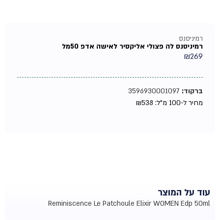
רמיניסנס
רמיניסנס לה פצולי אליקסיר לאישה אדפ 50מל
₪
269
ברקוד:
3596930001097
מחיר ל-100 מ"ל:
538
₪
עוד על המוצר
Reminiscence Le Patchoule Elixir WOMEN Edp 50ml