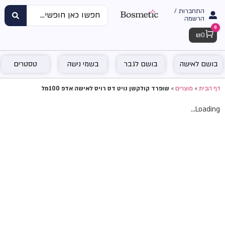
התחברות /
הרשמה
0
Cart
₪
0
בושם לאישה
בושם לגבר
בשמי נישה
טסטרים
דף הבית
»
מוצרים
»
שופרד קולקשן נויט דס רויס לאישה אדפ 100מל
Loading...