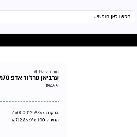
Al Haramain
ערביאן טרז'ור אדפ 70מ"ל מבית אל חרמיין – בושם לאישה
₪
499
ברקוד:
6600001259847
מחיר ל-100 מ"ל:
712.86
₪