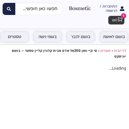
התחברות /
הרשמה
0
Cart
₪
0
בושם לאישה
בושם לגבר
בשמי נישה
טסטרים
דף הבית
»
מוצרים
»
סי קיי וואן 200מל אדט מבית קלווין קליין טסטר – בושם
יוניסקס
Loading...