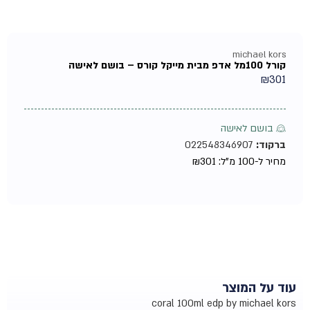
michael kors
קורל 100מל אדפ מבית מייקל קורס – בושם לאישה
₪
301
♀ בושם לאישה
ברקוד:
022548346907
מחיר ל-100 מ"ל:
301
₪
עוד על המוצר
coral 100ml edp by michael kors