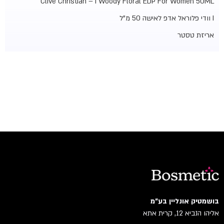
Clive Christian – I Woody Floral EDP For Women 50ML
I וודי פלוראל אדפ לאישה 50 מ"ל
אריזת טסטר
בושמטיק אונליין בע"מ
אליהו הנביא 12, קרית אתא