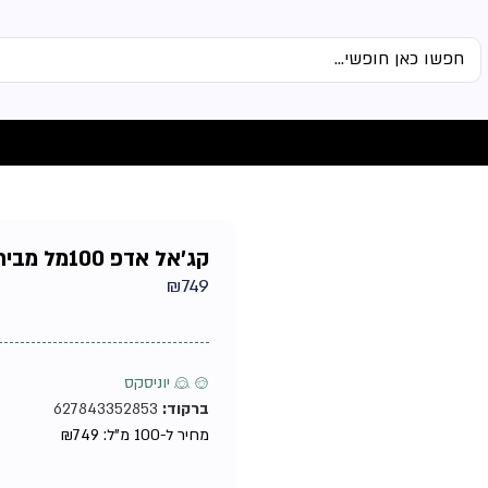
קג'אל אדפ 100מל מבית קג'אל – יוניסקס
₪
749
♂ ♀ יוניסקס
ברקוד:
627843352853
מחיר ל-100 מ"ל:
749
₪