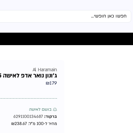
Al Haramain
ג'ונון נואר אדפ לאישה 75מ"ל טסטר מבית אל חרמיין
₪
179
♀ בושם לאישה
ברקוד:
6291100134687
מחיר ל-100 מ"ל:
238.67
₪