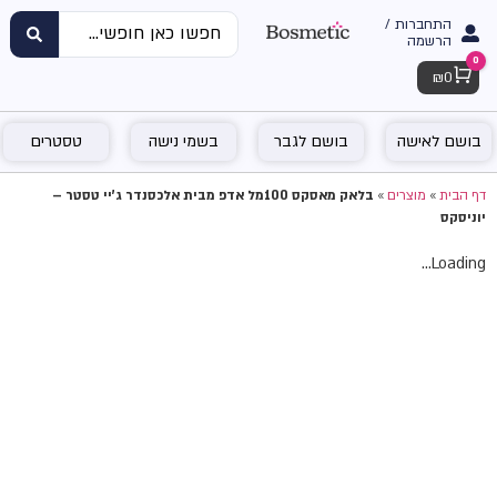
התחברות /
הרשמה
0
Cart
₪
0
בושם לאישה
בושם לגבר
בשמי נישה
טסטרים
דף הבית
»
מוצרים
»
בלאק מאסקס 100מל אדפ מבית אלכסנדר ג'יי טסטר –
יוניסקס
Loading...