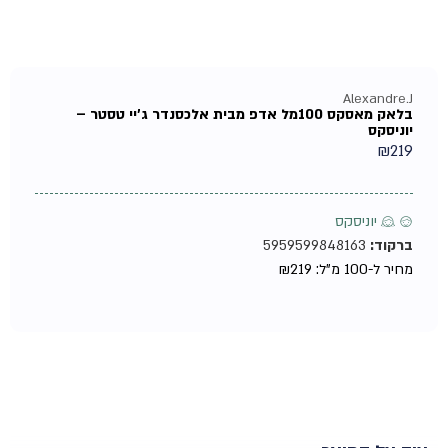
Alexandre.J
בלאק מאסקס 100מל אדפ מבית אלכסנדר ג'יי טסטר –
יוניסקס
₪
219
♂ ♀ יוניסקס
ברקוד:
5959599848163
מחיר ל-100 מ"ל:
219
₪