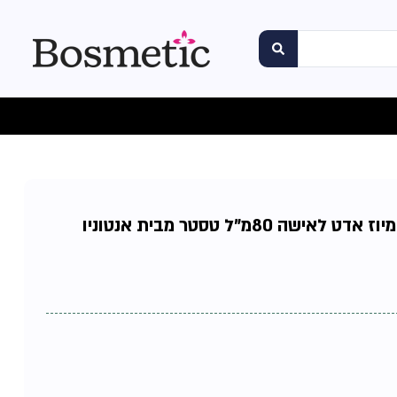
קווין אוף סדקשן לאבלי מיוז אדט לאישה 80מ"ל טסטר מבית אנטוניו