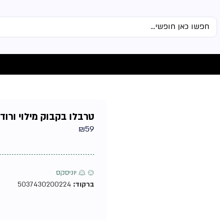
טרבלו בקבוק מילוי ורוד מבית Travalo 
₪
59
♂ ♀ יוניסקס
ברקוד:
5037430200224