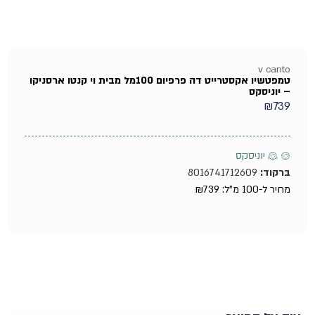
v canto
טמפטשיו אקסטרייט דה פרפיום 100מל מבית וי קנטו ארסניקו
– יוניסקס
₪
739
♂ ♀ יוניסקס
ברקוד:
8016741712609
מחיר ל-100 מ"ל:
739
₪