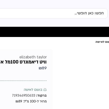
elizabeth taylor
וויט דיאמונדס 100מל אדט מבית אליזבת טיילור טסטר – בושם לאישה
₪
89
♀ בושם לאישה
ברקוד:
719346950633
מחיר ל-100 מ"ל:
89
₪