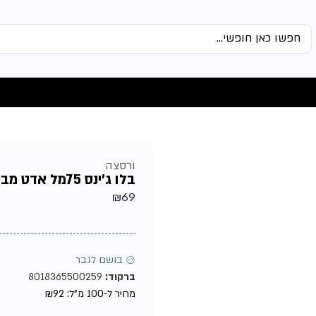
ורסצה
בלו ג'ינס 75מל אדט מבית ורסצ'ה טסטר – בושם לגבר
₪
69
♂ בושם לגבר
ברקוד:
8018365500259
מחיר ל-100 מ"ל:
92
₪