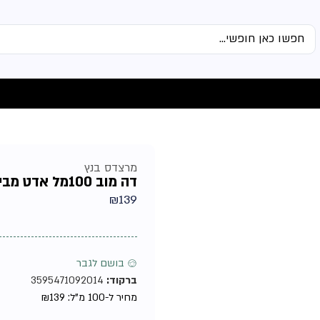
מרצדס בנץ
דה מוב 100מל אדט מבית מרצדס בנץ טסטר – בושם לגבר
₪
139
♂ בושם לגבר
ברקוד:
3595471092014
מחיר ל-100 מ"ל:
139
₪