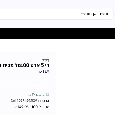
דיזל
די 5 אדט 100מל מבית דיזל – בושם לגבר
₪
149
♂ בושם לגבר
ברקוד:
3614273693509
מחיר ל-100 מ"ל:
149
₪