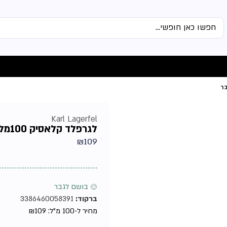
Karl Lagerfel
לגרפלד קלאסיק 100מל אדט מבית קרל לגרפלד – בושם לגבר
₪
109
♂ בושם לגבר
ברקוד:
3386460058391
מחיר ל-100 מ"ל:
109
₪