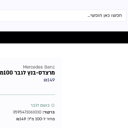
Mercedes Benz
מרצדס-בנץ לגבר 100מל אדט מבית מרצדס – בושם לגבר
₪
149
♂ בושם לגבר
ברקוד:
3595471061010
מחיר ל-100 מ"ל:
149
₪