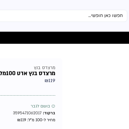
מרצדס בנץ
מרצדס בנץ אדט 100מל טסטר – בושם לגבר
₪
119
♂ בושם לגבר
ברקוד:
3595471062017
מחיר ל-100 מ"ל:
119
₪