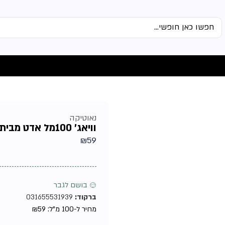
נאוטיקה
וויאג' 100מל אדט מבית נאוטיקה טסטר – בושם לגבר
₪
59
♂ בושם לגבר
ברקוד:
031655531939
מחיר ל-100 מ"ל:
59
₪