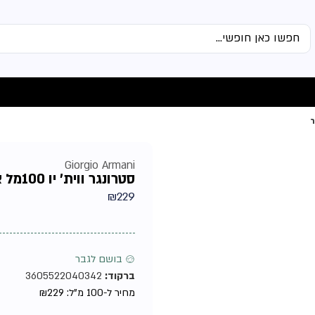
Giorgio Armani
סטרונגר ווית' יו 100מל אדט מבית ארמני טסטר – בושם לגבר
₪
229
♂ בושם לגבר
ברקוד:
3605522040342
מחיר ל-100 מ"ל:
229
₪