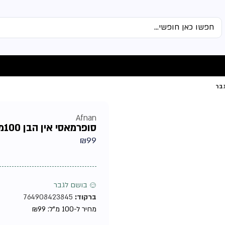
Afnan
סופרמאסי אין הבן 100מל אדפ מבית אפנאן טסטר – בושם לגבר
₪
99
♂ בושם לגבר
ברקוד:
764908423845
מחיר ל-100 מ"ל:
99
₪