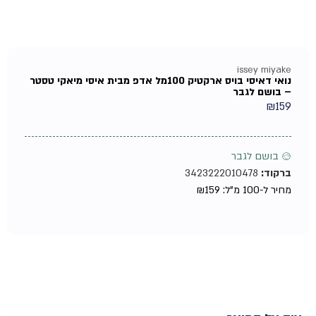
issey miyake
נואי דאיסי בויס ארקטיק 100מל אדפ מבית איסי מיאקי טסטר
– בושם לגבר
₪
159
♂ בושם לגבר
ברקוד:
3423222010478
מחיר ל-100 מ"ל:
159
₪